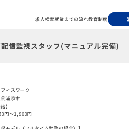
求人検索
就業までの流れ
教育制度
ブ配信監視スタッフ(マニュアル完備)
オフィスワーク
縄県浦添市
時給】
150円～1,900円
月収モデル（フルタイム勤務の場合）】