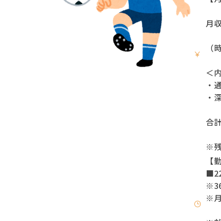
月収
（時
＜
・通
・深
合計
※
【
■22
※3
※月